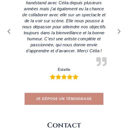
ant un
handstand avec Célia depuis plusieurs
et pu
ombée
années mais j’ai également eu la chance
décol
a prof
de collaborer avec elle sur un spectacle et
que
s au
de la voir sur scène. Elle nous pousse à
suspe
ux
nous dépasser pour atteindre nos objectifs
Elle
figure,
toujours dans la bienveillance et la bonne
ch
tits
humeur. C’est une artiste complète et
ém
passionnée, qui nous donne envie
num
d’apprendre et d’avancer. Merci Célia !
mo
redem
ne 
Estelle
JE DÉPOSE UN TÉMOIGNAGE
Contact