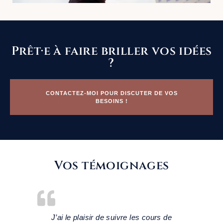
Prêt·e à faire briller vos idées
?
CONTACTEZ-MOI POUR DISCUTER DE VOS
BESOINS !
Vos témoignages
 et les
J’ai le plaisir de suivre les cours de
“Il y