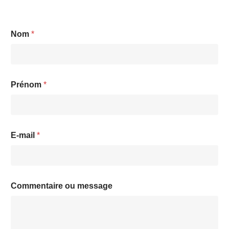
Nom
*
Prénom
*
E
E-mail
*
-
m
a
i
l
C
Commentaire ou message
o
m
m
e