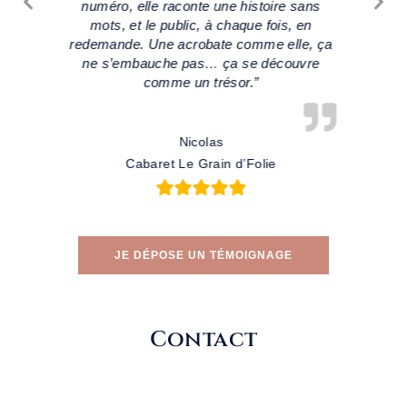
sans
 en
le, ça
uvre
JE DÉPOSE UN TÉMOIGNAGE
Contact
*
Nom
*
*
*
Prénom
*