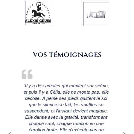
Vos témoignages
scène,
Célia est venue donner un stage dans mon
Célia
, elle
école, et ce fut un succès assuré ! Elle a
talen
le sol
su transmettre son savoir avec passion et
vérit
s se
enthousiasme.
gique.
rmant
une
 un